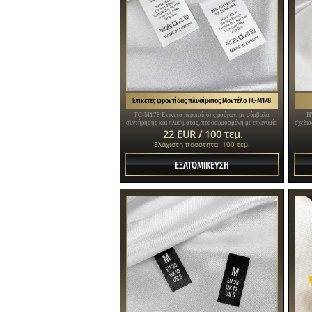
Ετικέτες φροντίδας πλυσίματος Μοντέλο TC-M178
TC-M178 Ετικέτα περιποίησης ρούχων, με σύμβολα
H
συντήρησης και πλυσίματος, προσαρμοσμένη με επωνυμία
σχεδια
και σύνθεση υλικού, τυπωμένη σε λεπτό λευκό σατέν.
στις
22 EUR / 100 τεμ.
Ελάχιστη ποσότητα: 100 τεμ.
ΕΞΑΤΟΜΙΚΕΥΣΗ