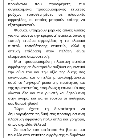
προϊόντων που προσφέρετε, πιο
συγκεκριμένα προσαρμοσμένες ετικέτες
ρούχων τοποθετημένες σε πλαστικές
σφραγίδες, οι οποίες μπορούν επίσης να
εξατομικευτούν.
Φυσικά, υπάρχουν μερικές απλές λύσεις
για να πιάσετε την κρεμαστή ετικέτα, όπως η
τυπική ετικέτα σφραγίδας ή το κλασικό
πιστόλι τοποθέτησης ετικετών, αλλά η
οπτική επίδραση στον πελάτη είναι
εξαιρετικά διαφορετική.
Μια προσαρμοσμένη πλαστική ετικέτα
σφράγισης σε ένα προϊόν αυξάνει σημαντικά
την αξία του και την αξία της δικής σας
επωνυμίας, και ο πελάτης αντιλαμβάνεται
αυτό το "μήνυμα" μέσω της ποιότητας και
της πρωτοτυπίας, επομένως η επωνυμία σας
γίνεται όλο και πιο γνωστή και ζητούμενη
στην αγορά, και ως εκ τούτου οι πωλήσεις
σας θα αυξηθούν!
Τώρα έχετε τη δυνατότητα να
δημιουργήσετε τη δική σας προσαρμοσμένη
πλαστική σφράγιση πολύ απλά και γρήγορα,
όπως ακριβώς θέλετε!
Σε αυτόν τον ιστότοπο θα βρείτε μια
ποικιλία από ετικέτες σφράγισης ενδυμάτων