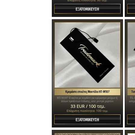
ΕΞΑΤΟΜΙΚΕΥΣΗ
Κρεμάστε ετικέτες Μοντέλο HT-M107
Τυ
HT-M107 Ετικέτα με κορδόνι για κρέμασμα ρούχων ή
TL-
άλλων προϊόντων ένδυσης, από χοντρό χαρτόνι
ασημ
πλαστικοποιημένο με φύλλο Soft Touch με χρυσή γραφή.
33 EUR / 100 τεμ.
Ελάχιστη ποσότητα: 100 τεμ.
ΕΞΑΤΟΜΙΚΕΥΣΗ