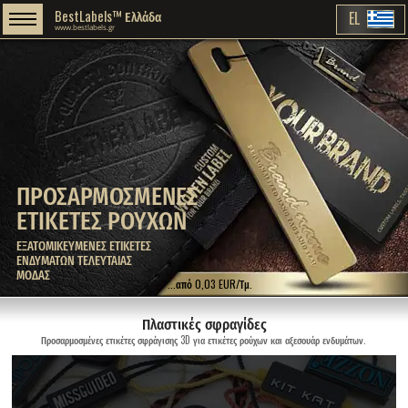
BestLabels™ Ελλάδα
EL
www.bestlabels.gr
ΠΡΟΣΑΡΜΟΣΜΕΝΕΣ
ΕΤΙΚΕΤΕΣ ΡΟΥΧΩΝ
ΕΞΑΤΟΜΙΚΕΥΜΕΝΕΣ ΕΤΙΚΕΤΕΣ
ΕΝΔΥΜΑΤΩΝ ΤΕΛΕΥΤΑΙΑΣ
ΜΟΔΑΣ
...από 0,03 EUR/Τμ.
Πλαστικές σφραγίδες
Προσαρμοσμένες ετικέτες σφράγισης 3D για ετικέτες ρούχων και αξεσουάρ ενδυμάτων.