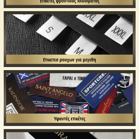
Ετικέτες φροντίδας πλυσίματος
Ετικετεσ ρουχων για μεγεθη
Υφαντές ετικέτες