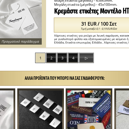
Μικρή ετικέτα (μέγεθος) - 45x45mm.
Μεγάλη ετικέτα (μέγεθος) - 45x100mm.
Κρεμάστε ετικέτες Μοντέλο H
31 EUR / 100 Σετ
Τιμή μεταξύ: 0,1 - 0,19 EUR/Σετ
Χάρτινες ετικέτες για ρούχα με λευκή σφράγιση, κατα
με γυαλιστερό φύλλο και εξατομικευμένες με κείμενο 
Πραγματικό παράδειγμα
Ελλάδα, Ετικέτα επωνυμίας Ελλάδα , Χάρτινες ετικέτες Ε
1
2
3
4
▷
ΆΛΛΑ ΠΡΟΪΌΝΤΑ ΠΟΥ ΜΠΟΡΕΊ ΝΑ ΣΑΣ ΕΝΔΙΑΦΈΡΟΥΝ: