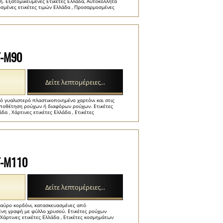
ή. Εξατομικευμένες Ετικέτες Ελλάδα, Αυτοκόλλητα
σμένες ετικέτες τιμών Ελλάδα , Προσαρμοσμένες
T-M90
Δείτε λεπτομέρειες...
ό γυαλιστερό πλαστικοποιημένο χαρτόνι και στις
τοποθέτηση ρούχων ή διαφόρων ρούχων. Ετικέτες
 , Χάρτινες ετικέτες Ελλάδα , Ετικέτες
T-M110
Δείτε λεπτομέρειες...
μαύρο κορδόνι, κατασκευασμένες από
ένη γραφή με φύλλο χρυσού. Ετικέτες ρούχων
Χάρτινες ετικέτες Ελλάδα , Ετικέτες κοσμημάτων