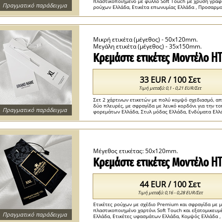
πλαστικοποιημένο με φύλλο Soft Touch με χρυσή γραφ
Πραγματικό παράδειγμα
ρούχων Ελλάδα, Ετικέτα επωνυμίας Ελλάδα , Προσαρμο
χάρτινες ετικέτες Ελλάδα ...
Μικρή ετικέτα (μέγεθος) - 50x120mm.
Μεγάλη ετικέτα (μέγεθος) - 35x150mm.
Κρεμάστε ετικέτες Μοντέλο H
33 EUR / 100 Σετ
Τιμή μεταξύ: 0,1 - 0,21 EUR/Σετ
Σετ 2 χάρτινων ετικετών με πολύ κομψό σχεδιασμό, απ
δύο πλευρές, με σφραγίδα με λευκό κορδόνι για την 
Πραγματικό παράδειγμα
φορεμάτων Ελλάδα, Στυλ μόδας Ελλάδα, Ενδύματα Ελλάδα
υφασμάτων Ελλάδα ...
Μέγεθος ετικέτας: 50x120mm.
Κρεμάστε ετικέτες Μοντέλο H
44 EUR / 100 Σετ
Τιμή μεταξύ: 0,16 - 0,28 EUR/Σετ
Ετικέτες ρούχων με σχέδιο Premium και σφραγίδα με 
πλαστικοποιημένο χαρτόνι Soft Touch και εξατομικευμ
Πραγματικό παράδειγμα
Ελλάδα, Ετικέτες υφασμάτων Ελλάδα, Κομψός Ελλάδα , 