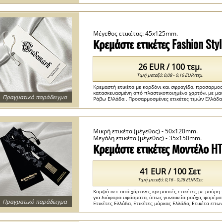
Ελλάδα ...
Μέγεθος ετικέτας: 45x125mm.
Κρεμάστε ετικέτες Fashion St
26 EUR / 100 τεμ.
Τιμή μεταξύ: 0,08 - 0,16 EUR/τεμ.
Κρεμαστή ετικέτα με κορδόνι και σφραγίδα, προσαρμο
κατασκευασμένη από πλαστικοποιημένο χαρτόνι με μ
Πραγματικό παράδειγμα
Ράβω Ελλάδα , Προσαρμοσμένες ετικέτες τιμών Ελλάδα ,
Μικρή ετικέτα (μέγεθος) - 50x120mm.
Μεγάλη ετικέτα (μέγεθος) - 35x150mm.
Κρεμάστε ετικέτες Μοντέλο H
41 EUR / 100 Σετ
Τιμή μεταξύ: 0,16 - 0,28 EUR/Σετ
Κομψό σετ από χάρτινες κρεμαστές ετικέτες με μαύρη
για διάφορα υφάσματα, όπως γυναικεία ρούχα, φορέματ
Πραγματικό παράδειγμα
Ετικέτες Ελλάδα, Ετικέτες μάρκας Ελλάδα, Ετικέτα επω
Ελλάδα , Χαρτί Ελλάδα ...