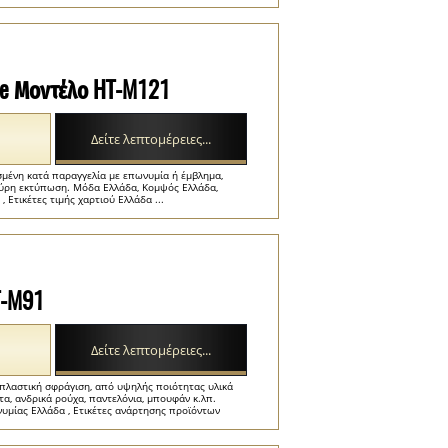
yle Μοντέλο HT-M121
Δείτε λεπτομέρειες...
σμένη κατά παραγγελία με επωνυμία ή έμβλημα,
αύρη εκτύπωση. Μόδα Ελλάδα, Κομψός Ελλάδα,
 Ετικέτες τιμής χαρτιού Ελλάδα ...
T-M91
Δείτε λεπτομέρειες...
 πλαστική σφράγιση, από υψηλής ποιότητας υλικά
α, ανδρικά ρούχα, παντελόνια, μπουφάν κ.λπ.
νυμίας Ελλάδα , Ετικέτες ανάρτησης προϊόντων