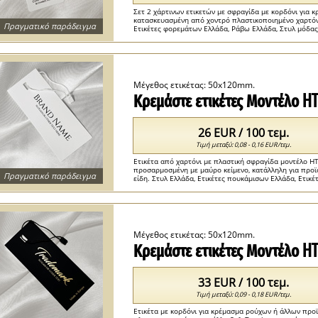
Σετ 2 χάρτινων ετικετών με σφραγίδα με κορδόνι για 
κατασκευασμένη από χοντρό πλαστικοποιημένο χαρτόνι
Πραγματικό παράδειγμα
Ετικέτες φορεμάτων Ελλάδα, Ράβω Ελλάδα, Στυλ μόδας 
ετικέτες ανάρτησης Ελλάδα ...
Μέγεθος ετικέτας: 50x120mm.
Κρεμάστε ετικέτες Μοντέλο H
26 EUR / 100 τεμ.
Τιμή μεταξύ: 0,08 - 0,16 EUR/τεμ.
Ετικέτα από χαρτόνι με πλαστική σφραγίδα μοντέλο H
προσαρμοσμένη με μαύρο κείμενο, κατάλληλη για προϊ
Πραγματικό παράδειγμα
είδη. Στυλ Ελλάδα, Ετικέτες πουκάμισων Ελλάδα, Ετικέ
Ελλάδα , Προσαρμοσμένες ετικέτες τιμών Ελλάδα ...
Μέγεθος ετικέτας: 50x120mm.
Κρεμάστε ετικέτες Μοντέλο H
33 EUR / 100 τεμ.
Τιμή μεταξύ: 0,09 - 0,18 EUR/τεμ.
Ετικέτα με κορδόνι για κρέμασμα ρούχων ή άλλων προ