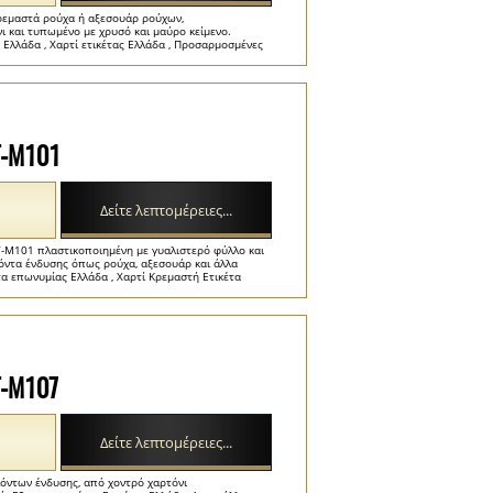
κρεμαστά ρούχα ή αξεσουάρ ρούχων,
 και τυπωμένο με χρυσό και μαύρο κείμενο.
Ελλάδα , Χαρτί ετικέτας Ελλάδα , Προσαρμοσμένες
T-M101
Δείτε λεπτομέρειες...
T-M101 πλαστικοποιημένη με γυαλιστερό φύλλο και
όντα ένδυσης όπως ρούχα, αξεσουάρ και άλλα
τα επωνυμίας Ελλάδα , Χαρτί Κρεμαστή Ετικέτα
T-M107
Δείτε λεπτομέρειες...
ϊόντων ένδυσης, από χοντρό χαρτόνι