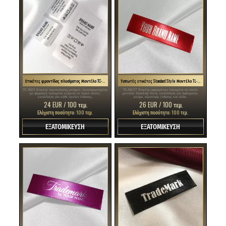
Ετικέτες φροντίδας πλυσίματος Μοντέλο TC-M25
Τυπωτές ετικέτες Standard Style Μοντέλο TL-M137
TC-M25 Ετικέτα περιποίησης ρούχων, προσαρμοσμένη
TL-M137 Ετικέτα υφασμάτων τυπωμένη σε σατέν
με ψηφιακά τυπωμένα κείμενα σε λευκό σατέν,
μοντέλο Standard Style, κατάλληλη για υφάσματα,
κατάλληλη για κάθε προϊόν ένδυσης.
ρούχα, αξεσουάρ ένδυσης και άλλα.
24 EUR / 100 τεμ.
26 EUR / 100 τεμ.
Ελάχιστη ποσότητα: 100 τεμ.
Ελάχιστη ποσότητα: 100 τεμ.
ΕΞΑΤΟΜΙΚΕΥΣΗ
ΕΞΑΤΟΜΙΚΕΥΣΗ