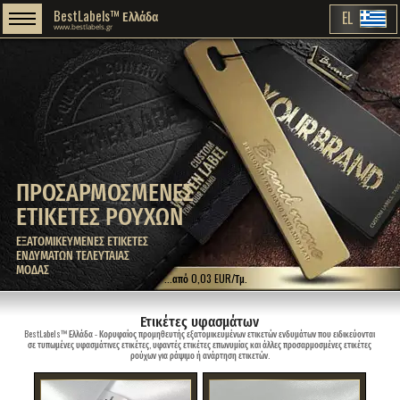
BestLabels™ Ελλάδα
EL
www.bestlabels.gr
ΠΡΟΣΑΡΜΟΣΜΕΝΕΣ
ΕΤΙΚΕΤΕΣ ΡΟΥΧΩΝ
ΕΞΑΤΟΜΙΚΕΥΜΕΝΕΣ ΕΤΙΚΕΤΕΣ
ΕΝΔΥΜΑΤΩΝ ΤΕΛΕΥΤΑΙΑΣ
ΜΟΔΑΣ
...από 0,03 EUR/Τμ.
Ετικέτες υφασμάτων
BestLabels™ Ελλάδα - Κορυφαίος προμηθευτής εξατομικευμένων ετικετών ενδυμάτων που ειδικεύονται
σε τυπωμένες υφασμάτινες ετικέτες, υφαντές ετικέτες επωνυμίας και άλλες προσαρμοσμένες ετικέτες
ρούχων για ράψιμο ή ανάρτηση ετικετών.