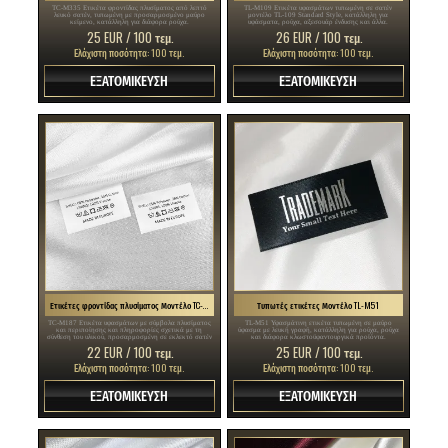
TC-M335 Ετικέτα φροντίδας πλυσίματος από λεπτό
TL-M109 Ετικέτα υφασμάτων τυπωμένη σε σατέν
λευκό σατέν, τυπωμένη με προσαρμοσμένο μαύρο
μοντέλο TL-109 Standard Style, κατάλληλη για
κείμενο, κατάλληλη για διάφορα ρούχα.
υφάσματα, ρούχα, αξεσουάρ ένδυσης και άλλα.
25 EUR / 100 τεμ.
26 EUR / 100 τεμ.
Ελάχιστη ποσότητα: 100 τεμ.
Ελάχιστη ποσότητα: 100 τεμ.
ΕΞΑΤΟΜΙΚΕΥΣΗ
ΕΞΑΤΟΜΙΚΕΥΣΗ
Ετικέτες φροντίδας πλυσίματος Μοντέλο TC-M187
Τυπωτές ετικέτες Μοντέλο TL-M51
TC-M187 Ετικέτα υφασμάτων με σύμβολα πλυσίματος
TL-M51 Υφασμάτινη ετικέτα τυπωμένη σε μαύρο
και περιποίησης και πληροφορίες σχετικά με τη
ύφασμα με λευκή γραφή, κατάλληλη για ρούχα, ρούχα
σύνθεση του υλικού, προσαρμοσμένη σε εκλεκτό σατέν
και διάφορα κλωστοϋφαντουργικά προϊόντα.
υψηλής ποιότητας, υπερήχων θερμής κοπής.
22 EUR / 100 τεμ.
25 EUR / 100 τεμ.
Ελάχιστη ποσότητα: 100 τεμ.
Ελάχιστη ποσότητα: 100 τεμ.
ΕΞΑΤΟΜΙΚΕΥΣΗ
ΕΞΑΤΟΜΙΚΕΥΣΗ