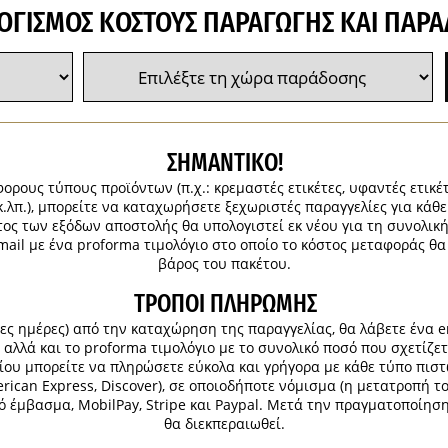
ΟΓΙΣΜΌΣ ΚΌΣΤΟΥΣ ΠΑΡΑΓΩΓΉΣ ΚΑΙ ΠΑΡΆ
ΣΗΜΑΝΤΙΚΟ!
ορους τύπους προϊόντων (π.χ.: κρεμαστές ετικέτες, υφαντές ετικέ
κ.λπ.), μπορείτε να καταχωρήσετε ξεχωριστές παραγγελίες για κάθ
τος των εξόδων αποστολής θα υπολογιστεί εκ νέου για τη συνολι
mail με ένα proforma τιμολόγιο στο οποίο το κόστος μεταφοράς θα
βάρος του πακέτου.
ΤΡΌΠΟΙ ΠΛΗΡΩΜΉΣ
μες ημέρες) από την καταχώρηση της παραγγελίας, θα λάβετε ένα e
αλλά και το proforma τιμολόγιο με το συνολικό ποσό που σχετίζετ
υ μπορείτε να πληρώσετε εύκολα και γρήγορα με κάθε τύπο πιστωτι
erican Express, Discover), σε οποιοδήποτε νόμισμα (η μετατροπή τ
 έμβασμα, MobilPay, Stripe και Paypal. Μετά την πραγματοποίησ
θα διεκπεραιωθεί.