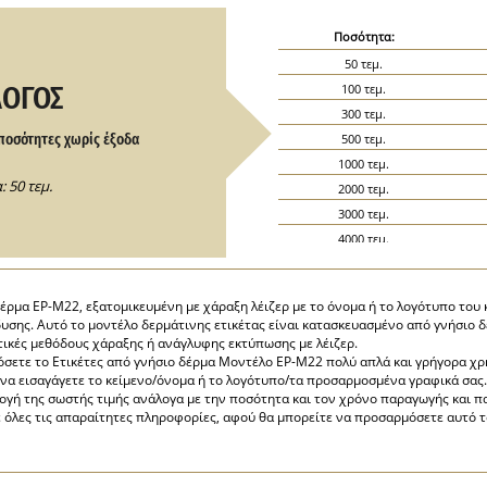
Ποσότητα:
50 τεμ.
ΛΟΓΟΣ
100 τεμ.
300 τεμ.
ποσότητες χωρίς έξοδα
500 τεμ.
1000 τεμ.
 50 τεμ.
2000 τεμ.
3000 τεμ.
4000 τεμ.
5000 τεμ.
έρμα EP-M22, εξατομικευμένη με χάραξη λέιζερ με το όνομα ή το λογότυπο του 
νδυσης. Αυτό το μοντέλο δερμάτινης ετικέτας είναι κατασκευασμένο από γνήσιο
τικές μεθόδους χάραξης ή ανάγλυφης εκτύπωσης με λέιζερ.
μόσετε το Ετικέτες από γνήσιο δέρμα Μοντέλο EP-M22 πολύ απλά και γρήγορα χ
 να εισαγάγετε το κείμενο/όνομα ή το λογότυπο/τα προσαρμοσμένα γραφικά σας.
λογή της σωστής τιμής ανάλογα με την ποσότητα και τον χρόνο παραγωγής και 
 όλες τις απαραίτητες πληροφορίες, αφού θα μπορείτε να προσαρμόσετε αυτό το