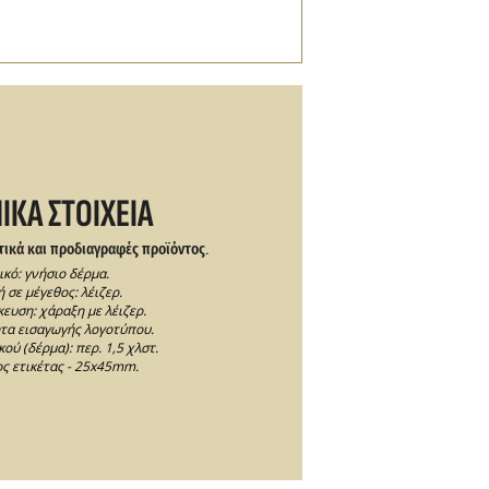
ΙΚΑ ΣΤΟΙΧΕΙΑ
τικά και προδιαγραφές προϊόντος.
ικό: γνήσιο δέρμα.
 σε μέγεθος: λέιζερ.
ευση: χάραξη με λέιζερ.
τα εισαγωγής λογοτύπου.
ού (δέρμα): περ. 1,5 χλστ.
ς ετικέτας - 25x45mm.