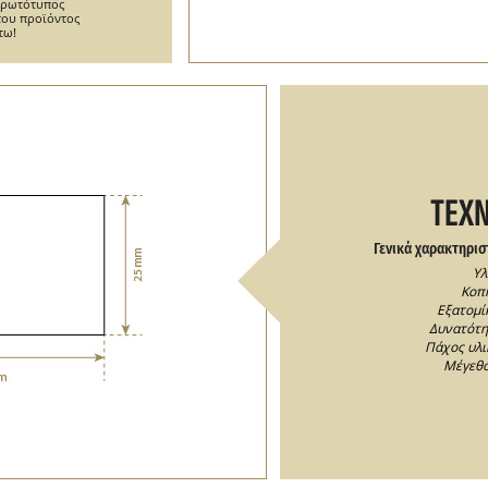
 πρωτότυπος
του προϊόντος
τω!
ΤΕΧΝ
Γενικά χαρακτηρισ
Υλ
Κοπή
Εξατομίκ
Δυνατότη
Πάχος υλικ
Μέγεθο