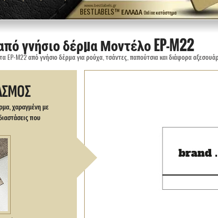
www.bestlabels.gr
BESTLABELS™ ΕΛΛΆΔΑ
Online κατάστημα
από γνήσιο δέρμα Μοντέλο EP-M22
τα EP-M22 από γνήσιο δέρμα για ρούχα, τσάντες, παπούτσια και διάφορα αξεσουά
ΑΣΜΟΣ
ρμα, χαραγμένη με
διαστάσεις που