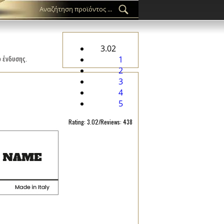
3.02
ρ ένδυσης.
1
2
3
4
5
Rating: 3.02/Reviews: 438