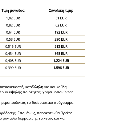
Τιμή μονάδας:
Συνολική τιμή:
1,02 EUR
51 EUR
0,82 EUR
82 EUR
0,64 EUR
192 EUR
0,58 EUR
290 EUR
0,513 EUR
513 EUR
0,434 EUR
868 EUR
0,408 EUR
1.224 EUR
0,399 EUR
1.596 EUR
0,39 EUR
1.950 EUR
κατασκευαστή, κατάλληλη για κουκούλα,
 δέρμα υψηλής ποιότητας, χρησιμοποιώντας
ρησιμοποιώντας το διαδραστικό πρόγραμμα
παράδοσης. Επομένως, παρακάτω θα βρείτε
 μοντέλο δερμάτινης ετικέτας και να