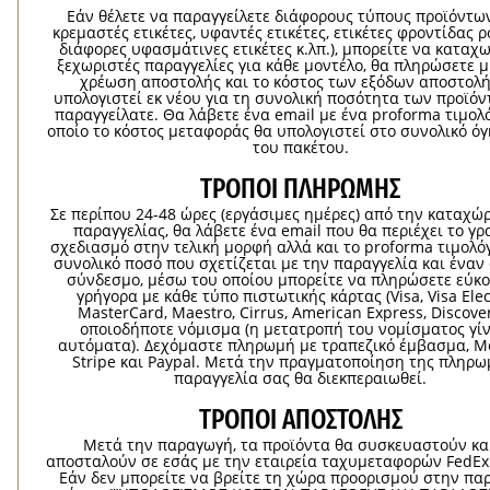
Εάν θέλετε να παραγγείλετε διάφορους τύπους προϊόντων 
κρεμαστές ετικέτες, υφαντές ετικέτες, ετικέτες φροντίδας 
διάφορες υφασμάτινες ετικέτες κ.λπ.), μπορείτε να καταχ
ξεχωριστές παραγγελίες για κάθε μοντέλο, θα πληρώσετε μ
χρέωση αποστολής και το κόστος των εξόδων αποστολή
υπολογιστεί εκ νέου για τη συνολική ποσότητα των προϊό
παραγγείλατε. Θα λάβετε ένα email με ένα proforma τιμολ
οποίο το κόστος μεταφοράς θα υπολογιστεί στο συνολικό ό
του πακέτου.
ΤΡΌΠΟΙ ΠΛΗΡΩΜΉΣ
Σε περίπου 24-48 ώρες (εργάσιμες ημέρες) από την καταχώ
παραγγελίας, θα λάβετε ένα email που θα περιέχει το γρ
σχεδιασμό στην τελική μορφή αλλά και το proforma τιμολόγ
συνολικό ποσό που σχετίζεται με την παραγγελία και ένα
σύνδεσμο, μέσω του οποίου μπορείτε να πληρώσετε εύκο
γρήγορα με κάθε τύπο πιστωτικής κάρτας (Visa, Visa Elec
MasterCard, Maestro, Cirrus, American Express, Discover
οποιοδήποτε νόμισμα (η μετατροπή του νομίσματος γίν
αυτόματα). Δεχόμαστε πληρωμή με τραπεζικό έμβασμα, Mo
Stripe και Paypal. Μετά την πραγματοποίηση της πληρω
παραγγελία σας θα διεκπεραιωθεί.
ΤΡΌΠΟΙ ΑΠΟΣΤΟΛΉΣ
Μετά την παραγωγή, τα προϊόντα θα συσκευαστούν κα
αποσταλούν σε εσάς με την εταιρεία ταχυμεταφορών FedEx
Εάν δεν μπορείτε να βρείτε τη χώρα προορισμού στην π