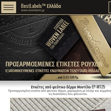
BestLabels™ Ελλάδα
www.bestlabels.gr
ΠΡΟΣΑΡΜΟΣΜΕΝΕΣ ΕΤΙΚΕΤΕΣ ΡΟΥΧΩΝ
ΕΞΑΤΟΜΙΚΕΥΜΕΝΕΣ ΕΤΙΚΕΤΕΣ ΕΝΔΥΜΑΤΩΝ ΤΕΛΕΥΤΑΙΑΣ ΜΟΔΑΣ
...από 0,03 EUR/Τμ.
Ετικέτες από ψεύτικο δέρμα Μοντέλο EP-M125
Προσαρμοσμένη ετικέτα από ψεύτικο δέρμα, χαραγμένη με λέιζερ και κομμέν
τις διαστάσεις που φαίνονται.