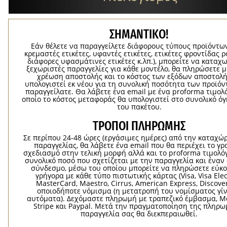
ΣΗΜΑΝΤΙΚΟ!
Εάν θέλετε να παραγγείλετε διάφορους τύπους προϊόντων 
κρεμαστές ετικέτες, υφαντές ετικέτες, ετικέτες φροντίδας 
διάφορες υφασμάτινες ετικέτες κ.λπ.), μπορείτε να καταχ
ξεχωριστές παραγγελίες για κάθε μοντέλο, θα πληρώσετε μ
χρέωση αποστολής και το κόστος των εξόδων αποστολή
υπολογιστεί εκ νέου για τη συνολική ποσότητα των προϊό
παραγγείλατε. Θα λάβετε ένα email με ένα proforma τιμολ
οποίο το κόστος μεταφοράς θα υπολογιστεί στο συνολικό ό
του πακέτου.
ΤΡΌΠΟΙ ΠΛΗΡΩΜΉΣ
Σε περίπου 24-48 ώρες (εργάσιμες ημέρες) από την καταχώ
παραγγελίας, θα λάβετε ένα email που θα περιέχει το γρ
σχεδιασμό στην τελική μορφή αλλά και το proforma τιμολόγ
συνολικό ποσό που σχετίζεται με την παραγγελία και ένα
σύνδεσμο, μέσω του οποίου μπορείτε να πληρώσετε εύκο
γρήγορα με κάθε τύπο πιστωτικής κάρτας (Visa, Visa Elec
MasterCard, Maestro, Cirrus, American Express, Discover
οποιοδήποτε νόμισμα (η μετατροπή του νομίσματος γίν
αυτόματα). Δεχόμαστε πληρωμή με τραπεζικό έμβασμα, Mo
Stripe και Paypal. Μετά την πραγματοποίηση της πληρω
παραγγελία σας θα διεκπεραιωθεί.