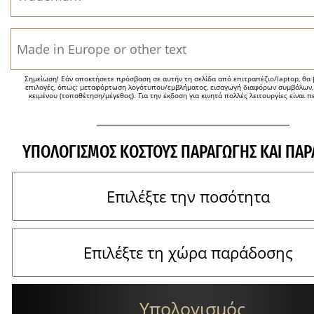
Σημείωση! Εάν αποκτήσετε πρόσβαση σε αυτήν τη σελίδα από επιτραπέζιο/laptop, θα β
επιλογές, όπως: μεταφόρτωση λογότυπου/εμβλήματος, εισαγωγή διαφόρων συμβόλων,
κειμένου (τοποθέτηση/μέγεθος). Για την έκδοση για κινητά πολλές λειτουργίες είναι π
ΥΠΟΛΟΓΙΣΜΌΣ ΚΌΣΤΟΥΣ ΠΑΡΑΓΩΓΉΣ ΚΑΙ ΠΑ
Υπολογισμός