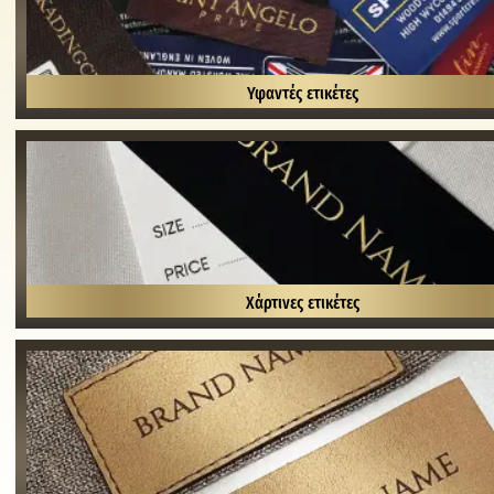
Υφαντές ετικέτες
Χάρτινες ετικέτες