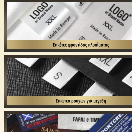
Ετικέτες φροντίδας πλυσίματος
Ετικετεσ ρουχων για μεγεθη