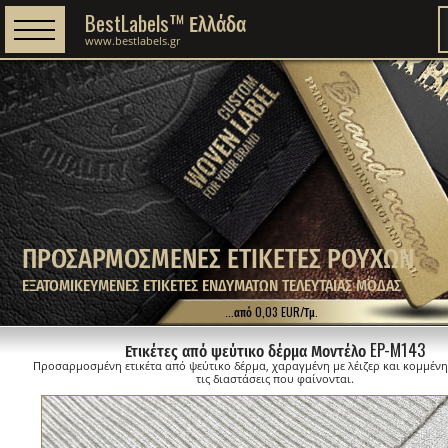
BestLabels™ Ελλάδα
www.bestlabels.gr
ΠΡΟΣΑΡΜΟΣΜΕΝΕΣ ΕΤΙΚΕΤΕΣ ΡΟΥΧΩΝ
ΕΞΑΤΟΜΙΚΕΥΜΕΝΕΣ ΕΤΙΚΕΤΕΣ ΕΝΔΥΜΑΤΩΝ ΤΕΛΕΥΤΑΙΑΣ ΜΟΔΑΣ
...από 0,03 EUR/Τμ.
Ετικέτες από ψεύτικο δέρμα Μοντέλο EP-M143
Προσαρμοσμένη ετικέτα από ψεύτικο δέρμα, χαραγμένη με λέιζερ και κομμέν
τις διαστάσεις που φαίνονται.