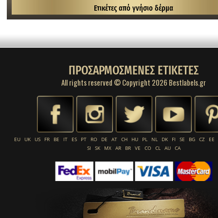
Ετικέτες από γνήσιο δέρμα
ΠΡΟΣΑΡΜΟΣΜΕΝΕΣ ΕΤΙΚΕΤΕΣ
All rights reserved © Copyright 2026 Bestlabels.gr
EU
UK
US
FR
BE
IT
ES
PT
RO
DE
AT
CH
HU
PL
NL
DK
FI
SE
BG
CZ
EE
SI
SK
MX
AR
BR
VE
CO
CL
AU
CA