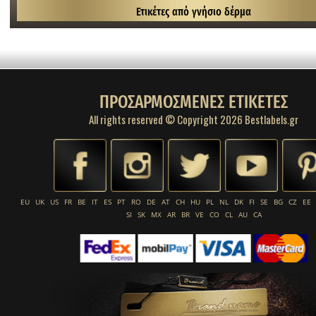
Ετικέτες από γνήσιο δέρμα
ΠΡΟΣΑΡΜΟΣΜΕΝΕΣ ΕΤΙΚΕΤΕΣ
All rights reserved © Copyright 2026 Bestlabels.gr
EU
UK
US
FR
BE
IT
ES
PT
RO
DE
AT
CH
HU
PL
NL
DK
FI
SE
BG
CZ
EE
SI
SK
MX
AR
BR
VE
CO
CL
AU
CA