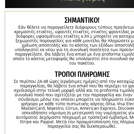
ΣΗΜΑΝΤΙΚΟ!
Εάν θέλετε να παραγγείλετε διάφορους τύπους προϊόντων 
κρεμαστές ετικέτες, υφαντές ετικέτες, ετικέτες φροντίδας 
διάφορες υφασμάτινες ετικέτες κ.λπ.), μπορείτε να καταχ
ξεχωριστές παραγγελίες για κάθε μοντέλο, θα πληρώσετε μ
χρέωση αποστολής και το κόστος των εξόδων αποστολή
υπολογιστεί εκ νέου για τη συνολική ποσότητα των προϊό
παραγγείλατε. Θα λάβετε ένα email με ένα proforma τιμολ
οποίο το κόστος μεταφοράς θα υπολογιστεί στο συνολικό ό
του πακέτου.
ΤΡΌΠΟΙ ΠΛΗΡΩΜΉΣ
Σε περίπου 24-48 ώρες (εργάσιμες ημέρες) από την καταχώ
παραγγελίας, θα λάβετε ένα email που θα περιέχει το γρ
σχεδιασμό στην τελική μορφή αλλά και το proforma τιμολόγ
συνολικό ποσό που σχετίζεται με την παραγγελία και ένα
σύνδεσμο, μέσω του οποίου μπορείτε να πληρώσετε εύκο
γρήγορα με κάθε τύπο πιστωτικής κάρτας (Visa, Visa Elec
MasterCard, Maestro, Cirrus, American Express, Discover
οποιοδήποτε νόμισμα (η μετατροπή του νομίσματος γίν
αυτόματα). Δεχόμαστε πληρωμή με τραπεζικό έμβασμα, Mo
Stripe και Paypal. Μετά την πραγματοποίηση της πληρω
παραγγελία σας θα διεκπεραιωθεί.