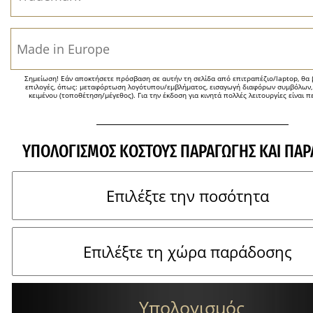
Σημείωση! Εάν αποκτήσετε πρόσβαση σε αυτήν τη σελίδα από επιτραπέζιο/laptop, θα β
επιλογές, όπως: μεταφόρτωση λογότυπου/εμβλήματος, εισαγωγή διαφόρων συμβόλων,
κειμένου (τοποθέτηση/μέγεθος). Για την έκδοση για κινητά πολλές λειτουργίες είναι π
ΥΠΟΛΟΓΙΣΜΌΣ ΚΌΣΤΟΥΣ ΠΑΡΑΓΩΓΉΣ ΚΑΙ ΠΑ
Υπολογισμός