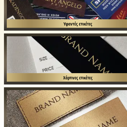
Υφαντές ετικέτες
Χάρτινες ετικέτες