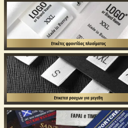
Ετικέτες φροντίδας πλυσίματος
Ετικετεσ ρουχων για μεγεθη