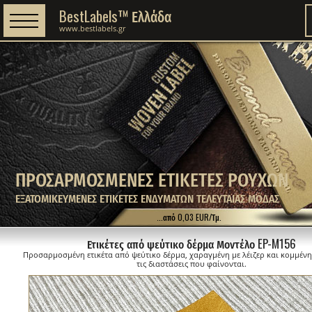
BestLabels™ Ελλάδα
www.bestlabels.gr
ΠΡΟΣΑΡΜΟΣΜΕΝΕΣ ΕΤΙΚΕΤΕΣ ΡΟΥΧΩΝ
ΕΞΑΤΟΜΙΚΕΥΜΕΝΕΣ ΕΤΙΚΕΤΕΣ ΕΝΔΥΜΑΤΩΝ ΤΕΛΕΥΤΑΙΑΣ ΜΟΔΑΣ
...από 0,03 EUR/Τμ.
Ετικέτες από ψεύτικο δέρμα Μοντέλο EP-M156
Προσαρμοσμένη ετικέτα από ψεύτικο δέρμα, χαραγμένη με λέιζερ και κομμέν
τις διαστάσεις που φαίνονται.