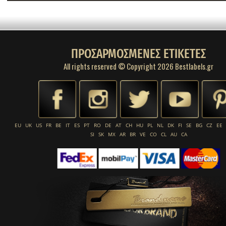
ΠΡΟΣΑΡΜΟΣΜΕΝΕΣ ΕΤΙΚΕΤΕΣ
All rights reserved © Copyright 2026 Bestlabels.gr
EU
UK
US
FR
BE
IT
ES
PT
RO
DE
AT
CH
HU
PL
NL
DK
FI
SE
BG
CZ
EE
SI
SK
MX
AR
BR
VE
CO
CL
AU
CA