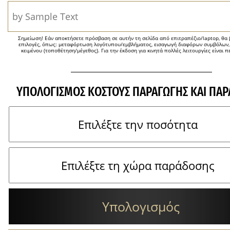
Σημείωση! Εάν αποκτήσετε πρόσβαση σε αυτήν τη σελίδα από επιτραπέζιο/laptop, θα β
επιλογές, όπως: μεταφόρτωση λογότυπου/εμβλήματος, εισαγωγή διαφόρων συμβόλων,
κειμένου (τοποθέτηση/μέγεθος). Για την έκδοση για κινητά πολλές λειτουργίες είναι π
ΥΠΟΛΟΓΙΣΜΌΣ ΚΌΣΤΟΥΣ ΠΑΡΑΓΩΓΉΣ ΚΑΙ ΠΑ
Υπολογισμός