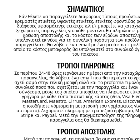
ΣΗΜΑΝΤΙΚΟ!
Εάν θέλετε να παραγγείλετε διάφορους τύπους προϊόντων 
κρεμαστές ετικέτες, υφαντές ετικέτες, ετικέτες φροντίδας 
διάφορες υφασμάτινες ετικέτες κ.λπ.), μπορείτε να καταχ
ξεχωριστές παραγγελίες για κάθε μοντέλο, θα πληρώσετε μ
χρέωση αποστολής και το κόστος των εξόδων αποστολή
υπολογιστεί εκ νέου για τη συνολική ποσότητα των προϊό
παραγγείλατε. Θα λάβετε ένα email με ένα proforma τιμολ
οποίο το κόστος μεταφοράς θα υπολογιστεί στο συνολικό ό
του πακέτου.
ΤΡΌΠΟΙ ΠΛΗΡΩΜΉΣ
Σε περίπου 24-48 ώρες (εργάσιμες ημέρες) από την καταχώ
παραγγελίας, θα λάβετε ένα email που θα περιέχει το γρ
σχεδιασμό στην τελική μορφή αλλά και το proforma τιμολόγ
συνολικό ποσό που σχετίζεται με την παραγγελία και ένα
σύνδεσμο, μέσω του οποίου μπορείτε να πληρώσετε εύκο
γρήγορα με κάθε τύπο πιστωτικής κάρτας (Visa, Visa Elec
MasterCard, Maestro, Cirrus, American Express, Discover
οποιοδήποτε νόμισμα (η μετατροπή του νομίσματος γίν
αυτόματα). Δεχόμαστε πληρωμή με τραπεζικό έμβασμα, Mo
Stripe και Paypal. Μετά την πραγματοποίηση της πληρω
παραγγελία σας θα διεκπεραιωθεί.
ΤΡΌΠΟΙ ΑΠΟΣΤΟΛΉΣ
Μετά την παραγωγή, τα προϊόντα θα συσκευαστούν κα