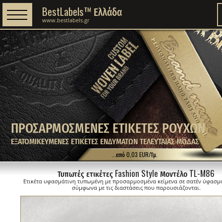
BestLabels™ Ελλάδα
www.bestlabels.gr
ΠΡΟΣΑΡΜΟΣΜΕΝΕΣ ΕΤΙΚΕΤΕΣ ΡΟΥΧΩΝ
ΕΞΑΤΟΜΙΚΕΥΜΕΝΕΣ ΕΤΙΚΕΤΕΣ ΕΝΔΥΜΑΤΩΝ ΤΕΛΕΥΤΑΙΑΣ ΜΟΔΑΣ
...από 0,03 EUR/Τμ.
Τυπωτές ετικέτες Fashion Style Μοντέλο TL-M86
Ετικέτα υφασμάτινη τυπωμένη με προσαρμοσμένα κείμενα σε σατέν ύφασμ
σύμφωνα με τις διαστάσεις που παρουσιάζονται.