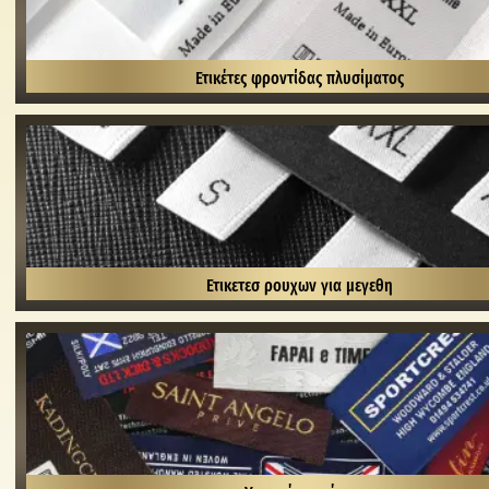
Ετικέτες φροντίδας πλυσίματος
Ετικετεσ ρουχων για μεγεθη