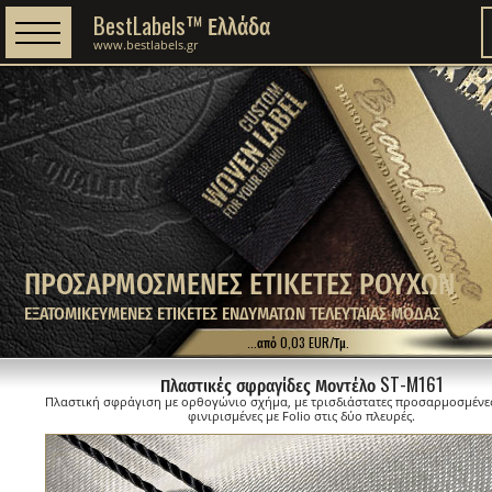
BestLabels™ Ελλάδα
www.bestlabels.gr
ΠΡΟΣΑΡΜΟΣΜΕΝΕΣ ΕΤΙΚΕΤΕΣ ΡΟΥΧΩΝ
ΕΞΑΤΟΜΙΚΕΥΜΕΝΕΣ ΕΤΙΚΕΤΕΣ ΕΝΔΥΜΑΤΩΝ ΤΕΛΕΥΤΑΙΑΣ ΜΟΔΑΣ
...από 0,03 EUR/Τμ.
Πλαστικές σφραγίδες Μοντέλο ST-M161
Πλαστική σφράγιση με ορθογώνιο σχήμα, με τρισδιάστατες προσαρμοσμένε
φινιρισμένες με Folio στις δύο πλευρές.