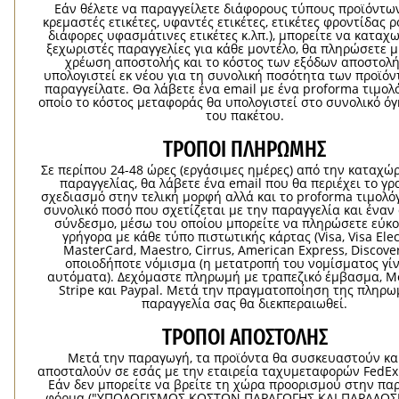
Εάν θέλετε να παραγγείλετε διάφορους τύπους προϊόντων 
κρεμαστές ετικέτες, υφαντές ετικέτες, ετικέτες φροντίδας 
διάφορες υφασμάτινες ετικέτες κ.λπ.), μπορείτε να καταχ
ξεχωριστές παραγγελίες για κάθε μοντέλο, θα πληρώσετε μ
χρέωση αποστολής και το κόστος των εξόδων αποστολή
υπολογιστεί εκ νέου για τη συνολική ποσότητα των προϊό
παραγγείλατε. Θα λάβετε ένα email με ένα proforma τιμολ
οποίο το κόστος μεταφοράς θα υπολογιστεί στο συνολικό ό
του πακέτου.
ΤΡΌΠΟΙ ΠΛΗΡΩΜΉΣ
Σε περίπου 24-48 ώρες (εργάσιμες ημέρες) από την καταχώ
παραγγελίας, θα λάβετε ένα email που θα περιέχει το γρ
σχεδιασμό στην τελική μορφή αλλά και το proforma τιμολόγ
συνολικό ποσό που σχετίζεται με την παραγγελία και ένα
σύνδεσμο, μέσω του οποίου μπορείτε να πληρώσετε εύκο
γρήγορα με κάθε τύπο πιστωτικής κάρτας (Visa, Visa Elec
MasterCard, Maestro, Cirrus, American Express, Discover
οποιοδήποτε νόμισμα (η μετατροπή του νομίσματος γίν
αυτόματα). Δεχόμαστε πληρωμή με τραπεζικό έμβασμα, Mo
Stripe και Paypal. Μετά την πραγματοποίηση της πληρω
παραγγελία σας θα διεκπεραιωθεί.
ΤΡΌΠΟΙ ΑΠΟΣΤΟΛΉΣ
Μετά την παραγωγή, τα προϊόντα θα συσκευαστούν κα
αποσταλούν σε εσάς με την εταιρεία ταχυμεταφορών FedEx
Εάν δεν μπορείτε να βρείτε τη χώρα προορισμού στην π
φόρμα ("ΥΠΟΛΟΓΙΣΜΟΣ ΚΟΣΤΩΝ ΠΑΡΑΓΩΓΗΣ ΚΑΙ ΠΑΡΑΔΟΣΗ