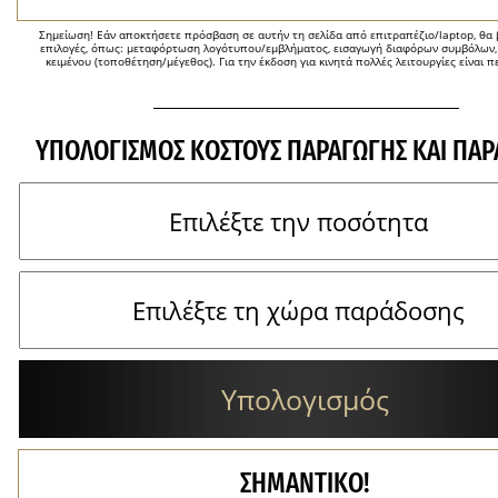
Σημείωση! Εάν αποκτήσετε πρόσβαση σε αυτήν τη σελίδα από επιτραπέζιο/laptop, θα β
επιλογές, όπως: μεταφόρτωση λογότυπου/εμβλήματος, εισαγωγή διαφόρων συμβόλων,
κειμένου (τοποθέτηση/μέγεθος). Για την έκδοση για κινητά πολλές λειτουργίες είναι π
ΥΠΟΛΟΓΙΣΜΌΣ ΚΌΣΤΟΥΣ ΠΑΡΑΓΩΓΉΣ ΚΑΙ ΠΑ
Υπολογισμός
ΣΗΜΑΝΤΙΚΟ!