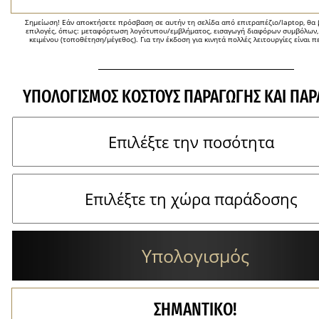
Σημείωση! Εάν αποκτήσετε πρόσβαση σε αυτήν τη σελίδα από επιτραπέζιο/laptop, θα β
επιλογές, όπως: μεταφόρτωση λογότυπου/εμβλήματος, εισαγωγή διαφόρων συμβόλων,
κειμένου (τοποθέτηση/μέγεθος). Για την έκδοση για κινητά πολλές λειτουργίες είναι π
ΥΠΟΛΟΓΙΣΜΌΣ ΚΌΣΤΟΥΣ ΠΑΡΑΓΩΓΉΣ ΚΑΙ ΠΑ
Υπολογισμός
ΣΗΜΑΝΤΙΚΟ!