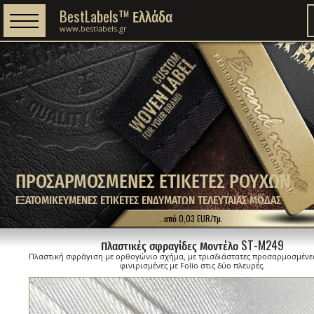
BestLabels™ Ελλάδα
www.bestlabels.gr
ΠΡΟΣΑΡΜΟΣΜΕΝΕΣ ΕΤΙΚΕΤΕΣ ΡΟΥΧΩΝ
ΕΞΑΤΟΜΙΚΕΥΜΕΝΕΣ ΕΤΙΚΕΤΕΣ ΕΝΔΥΜΑΤΩΝ ΤΕΛΕΥΤΑΙΑΣ ΜΟΔΑΣ
...από 0,03 EUR/Τμ.
Πλαστικές σφραγίδες Μοντέλο ST-M249
Πλαστική σφράγιση με ορθογώνιο σχήμα, με τρισδιάστατες προσαρμοσμένε
φινιρισμένες με Folio στις δύο πλευρές.