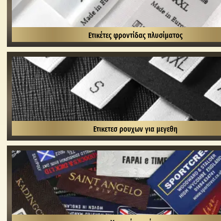
Ετικέτες φροντίδας πλυσίματος
Ετικετεσ ρουχων για μεγεθη