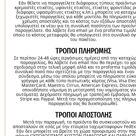
Εάν θέλετε να παραγγείλετε διάφορους τύπους προϊόντων 
κρεμαστές ετικέτες, υφαντές ετικέτες, ετικέτες φροντίδας 
διάφορες υφασμάτινες ετικέτες κ.λπ.), μπορείτε να καταχ
ξεχωριστές παραγγελίες για κάθε μοντέλο, θα πληρώσετε μ
χρέωση αποστολής και το κόστος των εξόδων αποστολή
υπολογιστεί εκ νέου για τη συνολική ποσότητα των προϊό
παραγγείλατε. Θα λάβετε ένα email με ένα proforma τιμολ
οποίο το κόστος μεταφοράς θα υπολογιστεί στο συνολικό ό
του πακέτου.
ΤΡΌΠΟΙ ΠΛΗΡΩΜΉΣ
Σε περίπου 24-48 ώρες (εργάσιμες ημέρες) από την καταχώ
παραγγελίας, θα λάβετε ένα email που θα περιέχει το γρ
σχεδιασμό στην τελική μορφή αλλά και το proforma τιμολόγ
συνολικό ποσό που σχετίζεται με την παραγγελία και ένα
σύνδεσμο, μέσω του οποίου μπορείτε να πληρώσετε εύκο
γρήγορα με κάθε τύπο πιστωτικής κάρτας (Visa, Visa Elec
MasterCard, Maestro, Cirrus, American Express, Discover
οποιοδήποτε νόμισμα (η μετατροπή του νομίσματος γίν
αυτόματα). Δεχόμαστε πληρωμή με τραπεζικό έμβασμα, Mo
Stripe και Paypal. Μετά την πραγματοποίηση της πληρω
παραγγελία σας θα διεκπεραιωθεί.
ΤΡΌΠΟΙ ΑΠΟΣΤΟΛΉΣ
Μετά την παραγωγή, τα προϊόντα θα συσκευαστούν κα
αποσταλούν σε εσάς με την εταιρεία ταχυμεταφορών FedEx
Εάν δεν μπορείτε να βρείτε τη χώρα προορισμού στην π
φόρμα ("ΥΠΟΛΟΓΙΣΜΟΣ ΚΟΣΤΩΝ ΠΑΡΑΓΩΓΗΣ ΚΑΙ ΠΑΡΑΔΟΣΗ