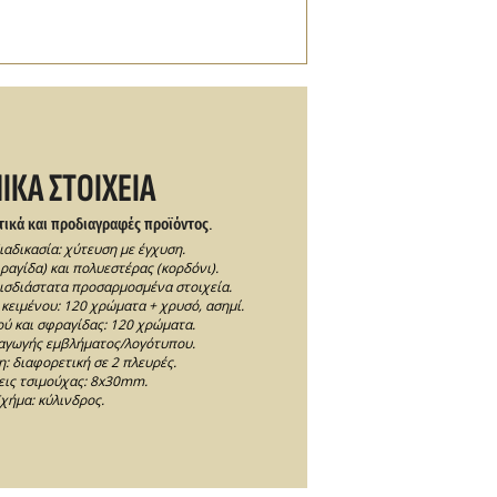
ΙΚΑ ΣΤΟΙΧΕΙΑ
τικά και προδιαγραφές προϊόντος.
ιαδικασία: χύτευση με έγχυση.
ραγίδα) και πολυεστέρας (κορδόνι).
τρισδιάστατα προσαρμοσμένα στοιχεία.
ειμένου: 120 χρώματα + χρυσό, ασημί.
ύ και σφραγίδας: 120 χρώματα.
αγωγής εμβλήματος/λογότυπου.
: διαφορετική σε 2 πλευρές.
εις τσιμούχας: 8x30mm.
χήμα: κύλινδρος.