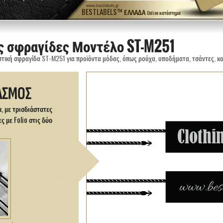
www.bestlabels.gr
BESTLABELS™ ΕΛΛΆΔΑ
Online κατάστημα
ς σφραγίδες Μοντέλο ST-M251
ΑΣΜΟΣ
, με τρισδιάστατες
 με Folio στις δύο