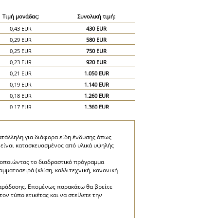
Τιμή μονάδας:
Συνολική τιμή:
0,43 EUR
430 EUR
0,29 EUR
580 EUR
0,25 EUR
750 EUR
0,23 EUR
920 EUR
0,21 EUR
1.050 EUR
0,19 EUR
1.140 EUR
0,18 EUR
1.260 EUR
0,17 EUR
1.360 EUR
0,16 EUR
1.440 EUR
0,15 EUR
1.500 EUR
κατάλληλη για διάφορα είδη ένδυσης όπως
0,13 EUR
1.950 EUR
ς είναι κατασκευασμένος από υλικά υψηλής
0,12 EUR
2.400 EUR
μοποιώντας το διαδραστικό πρόγραμμα
αμματοσειρά (κλίση, καλλιτεχνική, κανονική
 παράδοσης. Επομένως παρακάτω θα βρείτε
ον τύπο ετικέτας και να στείλετε την