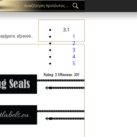
3.1
Προσαρμοσμένη πλαστική σφραγίδα ST-M251 για προϊόντα μόδας, όπως ρούχα, υποδήματα, τσάντες, κοσμήματα, αξεσουάρ ρούχων κ.λπ.
1
2
3
4
5
Rating: 3.1/Reviews: 301