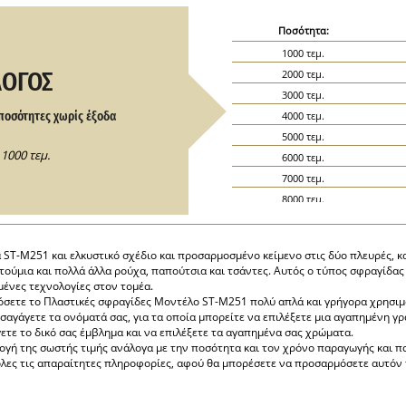
Ποσότητα:
1000 τεμ.
ΛΟΓΟΣ
2000 τεμ.
3000 τεμ.
ποσότητες χωρίς έξοδα
4000 τεμ.
5000 τεμ.
1000 τεμ.
6000 τεμ.
7000 τεμ.
8000 τεμ.
9000 τεμ.
10000 τεμ.
 ST-M251 και ελκυστικό σχέδιο και προσαρμοσμένο κείμενο στις δύο πλευρές, 
15000 τεμ.
οστούμια και πολλά άλλα ρούχα, παπούτσια και τσάντες. Αυτός ο τύπος σφραγίδα
20000 τεμ.
μένες τεχνολογίες στον τομέα.
μόσετε το Πλαστικές σφραγίδες Μοντέλο ST-M251 πολύ απλά και γρήγορα χρησι
σαγάγετε τα ονόματά σας, για τα οποία μπορείτε να επιλέξετε μια αγαπημένη γρ
άγετε το δικό σας έμβλημα και να επιλέξετε τα αγαπημένα σας χρώματα.
λογή της σωστής τιμής ανάλογα με την ποσότητα και τον χρόνο παραγωγής και
λες τις απαραίτητες πληροφορίες, αφού θα μπορέσετε να προσαρμόσετε αυτόν τ