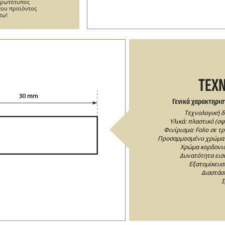
 πρωτότυπος
του προϊόντος
τω!
ΤΕΧΝ
Γενικά χαρακτηρισ
Τεχνολογική δ
Υλικά: πλαστικό (σφ
Φινίρισμα: Folio σε 
Προσαρμοσμένο χρώμα κ
Χρώμα κορδονιο
Δυνατότητα εισ
Εξατομίκευση
Διαστάσ
Σ