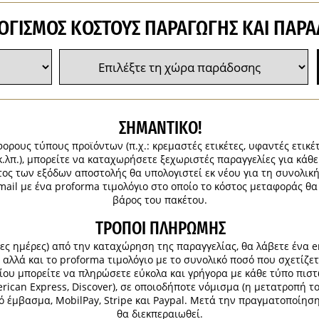
ΟΓΙΣΜΌΣ ΚΌΣΤΟΥΣ ΠΑΡΑΓΩΓΉΣ ΚΑΙ ΠΑΡΆ
ΣΗΜΑΝΤΙΚΟ!
ορους τύπους προϊόντων (π.χ.: κρεμαστές ετικέτες, υφαντές ετικέ
κ.λπ.), μπορείτε να καταχωρήσετε ξεχωριστές παραγγελίες για κάθ
τος των εξόδων αποστολής θα υπολογιστεί εκ νέου για τη συνολι
mail με ένα proforma τιμολόγιο στο οποίο το κόστος μεταφοράς θα
βάρος του πακέτου.
ΤΡΌΠΟΙ ΠΛΗΡΩΜΉΣ
μες ημέρες) από την καταχώρηση της παραγγελίας, θα λάβετε ένα e
αλλά και το proforma τιμολόγιο με το συνολικό ποσό που σχετίζετ
υ μπορείτε να πληρώσετε εύκολα και γρήγορα με κάθε τύπο πιστωτι
erican Express, Discover), σε οποιοδήποτε νόμισμα (η μετατροπή τ
 έμβασμα, MobilPay, Stripe και Paypal. Μετά την πραγματοποίησ
θα διεκπεραιωθεί.