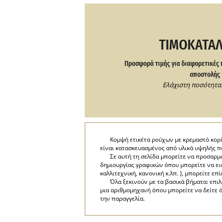
ΤΙΜΟΚΑΤΆ
Προσφορά τιμής για διαφορετικές 
αποστολής
Ελάχιστη ποσότητα:
Κομψή ετικέτα ρούχων με κρεμαστό κορδ
είναι κατασκευασμένος από υλικά υψηλής π
Σε αυτή τη σελίδα μπορείτε να προσαρ
δημιουργίας γραφικών όπου μπορείτε να εισ
καλλιτεχνική, κανονική κ.λπ. ), μπορείτε ε
Όλα ξεκινούν με τα βασικά βήματα: επι
μια αριθμομηχανή όπου μπορείτε να δείτε ό
την παραγγελία.