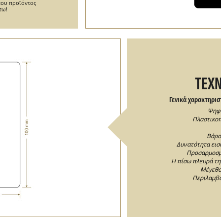
του προϊόντος
τω!
ΤΕΧΝ
Γενικά χαρακτηρισ
Ψηφι
Πλαστικοπ
Βάρος
Δυνατότητα εισ
Προσαρμοσμέ
Η πίσω πλευρά της
Μέγεθο
Περιλαμβά