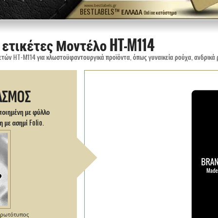
www.bestlabels.gr
BESTLABELS™ ΕΛΛΆΔΑ
Online κατάστημα
 ετικέτες Μοντέλο HT-M114
ΑΣΜΟΣ
ποιημένη με φύλλο
 με ασημί Folio.
 πρωτότυπος