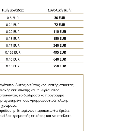
Τιμή μονάδας:
Συνολική τιμή:
0,3 EUR
30 EUR
0,24 EUR
72 EUR
0,22 EUR
110 EUR
0,18 EUR
180 EUR
0,17 EUR
340 EUR
0,165 EUR
495 EUR
0,16 EUR
640 EUR
0,15 EUR
750 EUR
0,14 EUR
840 EUR
0,13 EUR
910 EUR
ογότυπο. Αυτός ο τύπος κρεμαστής ετικέτας
0,125 EUR
1.000 EUR
φιακής εκτύπωσης και φινιρίσματος.
0,12 EUR
1.080 EUR
μοποιώντας το διαδραστικό πρόγραμμα
την αγαπημένη σας γραμματοσειρά (κλίση,
0,11 EUR
1.100 EUR
ς χρώματα.
0,1 EUR
1.500 EUR
 παράδοσης. Επομένως παρακάτω θα βρείτε
0,09 EUR
1.800 EUR
είδος κρεμαστής ετικέτας και να στείλετε