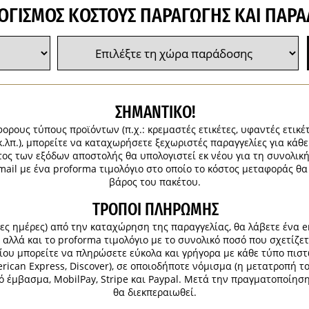
ΟΓΙΣΜΌΣ ΚΌΣΤΟΥΣ ΠΑΡΑΓΩΓΉΣ ΚΑΙ ΠΑΡΆ
ΣΗΜΑΝΤΙΚΟ!
ορους τύπους προϊόντων (π.χ.: κρεμαστές ετικέτες, υφαντές ετικέ
κ.λπ.), μπορείτε να καταχωρήσετε ξεχωριστές παραγγελίες για κάθ
τος των εξόδων αποστολής θα υπολογιστεί εκ νέου για τη συνολι
mail με ένα proforma τιμολόγιο στο οποίο το κόστος μεταφοράς θα
βάρος του πακέτου.
ΤΡΌΠΟΙ ΠΛΗΡΩΜΉΣ
μες ημέρες) από την καταχώρηση της παραγγελίας, θα λάβετε ένα e
αλλά και το proforma τιμολόγιο με το συνολικό ποσό που σχετίζετ
υ μπορείτε να πληρώσετε εύκολα και γρήγορα με κάθε τύπο πιστωτι
erican Express, Discover), σε οποιοδήποτε νόμισμα (η μετατροπή τ
 έμβασμα, MobilPay, Stripe και Paypal. Μετά την πραγματοποίησ
θα διεκπεραιωθεί.