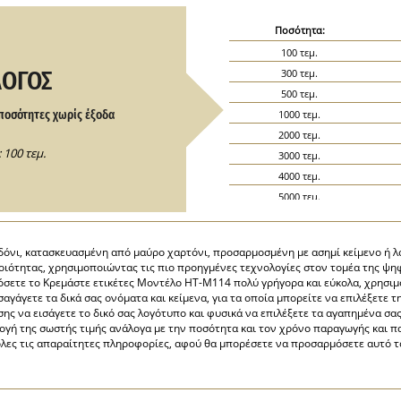
Ποσότητα:
100 τεμ.
ΛΟΓΟΣ
300 τεμ.
500 τεμ.
ποσότητες χωρίς έξοδα
1000 τεμ.
2000 τεμ.
 100 τεμ.
3000 τεμ.
4000 τεμ.
5000 τεμ.
6000 τεμ.
7000 τεμ.
όνι, κατασκευασμένη από μαύρο χαρτόνι, προσαρμοσμένη με ασημί κείμενο ή λ
8000 τεμ.
οιότητας, χρησιμοποιώντας τις πιο προηγμένες τεχνολογίες στον τομέα της ψη
9000 τεμ.
μόσετε το Κρεμάστε ετικέτες Μοντέλο HT-M114 πολύ γρήγορα και εύκολα, χρησι
αγάγετε τα δικά σας ονόματα και κείμενα, για τα οποία μπορείτε να επιλέξετε 
10000 τεμ.
πίσης να εισάγετε το δικό σας λογότυπο και φυσικά να επιλέξετε τα αγαπημένα σα
15000 τεμ.
λογή της σωστής τιμής ανάλογα με την ποσότητα και τον χρόνο παραγωγής και
20000 τεμ.
λες τις απαραίτητες πληροφορίες, αφού θα μπορέσετε να προσαρμόσετε αυτό το 