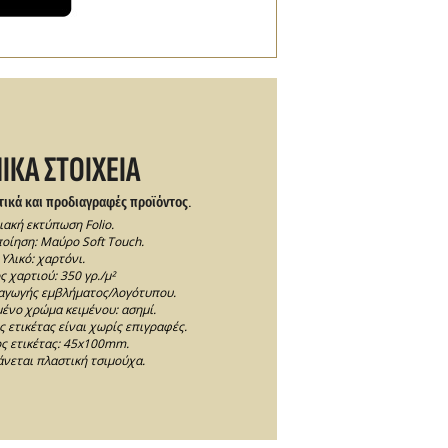
ΙΚΑ ΣΤΟΙΧΕΙΑ
τικά και προδιαγραφές προϊόντος.
ακή εκτύπωση Folio.
οίηση: Μαύρο Soft Touch.
Υλικό: χαρτόνι.
 χαρτιού: 350 γρ./μ²
αγωγής εμβλήματος/λογότυπου.
νο χρώμα κειμένου: ασημί.
 ετικέτας είναι χωρίς επιγραφές.
ς ετικέτας: 45x100mm.
νεται πλαστική τσιμούχα.