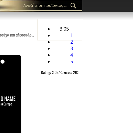
3.05
Προσαρμοσμένη ετικετών HT-M114 για κλωστοϋφαντουργικά προϊόντα, όπως γυναικεία ρούχα, ανδρικά ρούχα και αξεσουάρ ένδυσης.
1
2
3
4
5
Rating: 3.05/Reviews: 263