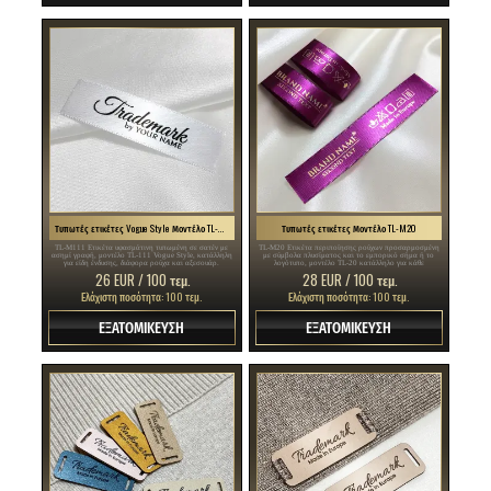
Τυπωτές ετικέτες Vogue Style Μοντέλο TL-M111
Τυπωτές ετικέτες Μοντέλο TL-M20
TL-M111 Ετικέτα υφασμάτινη τυπωμένη σε σατέν με
TL-M20 Ετικέτα περιποίησης ρούχων προσαρμοσμένη
ασημί γραφή, μοντέλο TL-111 Vogue Style, κατάλληλη
με σύμβολα πλυσίματος και το εμπορικό σήμα ή το
για είδη ένδυσης, διάφορα ρούχα και αξεσουάρ.
λογότυπο, μοντέλο TL-20 κατάλληλο για κάθε
κλωστοϋφαντουργικό προϊόν, ειδικά είδη ένδυσης.
26 EUR / 100 τεμ.
28 EUR / 100 τεμ.
Ελάχιστη ποσότητα: 100 τεμ.
Ελάχιστη ποσότητα: 100 τεμ.
ΕΞΑΤΟΜΙΚΕΥΣΗ
ΕΞΑΤΟΜΙΚΕΥΣΗ