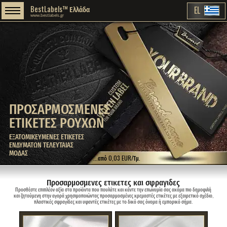
BestLabels™ Ελλάδα
EL
www.bestlabels.gr
ΠΡΟΣΑΡΜΟΣΜΕΝΕΣ
ΕΤΙΚΕΤΕΣ ΡΟΥΧΩΝ
ΕΞΑΤΟΜΙΚΕΥΜΕΝΕΣ ΕΤΙΚΕΤΕΣ
ΕΝΔΥΜΑΤΩΝ ΤΕΛΕΥΤΑΙΑΣ
ΜΟΔΑΣ
...από 0,03 EUR/Τμ.
Προσαρμοσμενες ετικετες και σφραγιδες
Προσθέστε επιπλέον αξία στα προϊόντα που πουλάτε και κάντε την επωνυμία σας ακόμα πιο δημοφιλή
και ζητούμενη στην αγορά χρησιμοποιώντας προσαρμοσμένες κρεμαστές ετικέτες με εξαιρετικό σχέδιο,
πλαστικές σφραγίδες και υφαντές ετικέτες με το δικό σας όνομα ή εμπορικό σήμα.