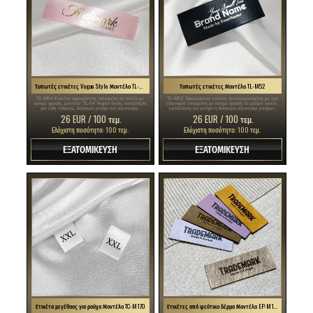
Τυπωτές ετικέτες Vogue Style Μοντέλο TL-M94
Τυπωτές ετικέτες Μοντέλο TL-M52
TL-M94 Ετικέτα υφασμάτινη τυπωμένη σε σατέν με
TL-M52 Υφασμάτινη ετικέτα προσαρμοσμένη με την
ασημί γραφή, μοντέλο TL-94 Vogue Style, κατάλληλη
επωνυμία τυπωμένη με ασημί γραφή σε μαύρο σατέν,
για είδη ένδυσης, διάφορα ρούχα και αξεσουάρ.
κατάλληλη για ρούχα ή διάφορα αξεσουάρ ρούχων.
26 EUR / 100 τεμ.
26 EUR / 100 τεμ.
Ελάχιστη ποσότητα: 100 τεμ.
Ελάχιστη ποσότητα: 100 τεμ.
ΕΞΑΤΟΜΙΚΕΥΣΗ
ΕΞΑΤΟΜΙΚΕΥΣΗ
Ετικέτα μεγέθους για ρούχα Μοντέλο TC-M170
Ετικέτες από ψεύτικο δέρμα Μοντέλο EP-M156