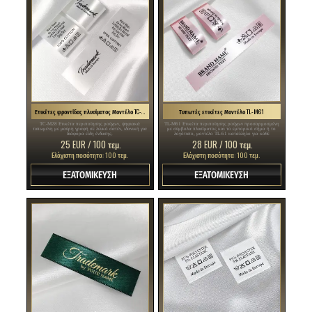
Ετικέτες φροντίδας πλυσίματος Μοντέλο TC-M28
Τυπωτές ετικέτες Μοντέλο TL-M61
TC-M28 Ετικέτα περιποίησης ρούχων, ψηφιακά
TL-M61 Ετικέτα περιποίησης ρούχων προσαρμοσμένη
τυπωμένη με μαύρη γραφή σε λευκό σατέν, ιδανική για
με σύμβολα πλυσίματος και το εμπορικό σήμα ή το
διάφορα είδη ένδυσης.
λογότυπο, μοντέλο TL-61 κατάλληλο για κάθε
κλωστοϋφαντουργικό προϊόν, ειδικά είδη ένδυσης.
25 EUR / 100 τεμ.
28 EUR / 100 τεμ.
Ελάχιστη ποσότητα: 100 τεμ.
Ελάχιστη ποσότητα: 100 τεμ.
ΕΞΑΤΟΜΙΚΕΥΣΗ
ΕΞΑΤΟΜΙΚΕΥΣΗ